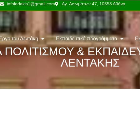
infoledakis1@gmail.com
Αγ. Ασωμάτων 47, 10553 Αθήνα
Έργο του Λεντάκη
Εκπαιδευτικά προγράμματα
Ε
 ΠΟΛΙΤΙΣΜΟΥ & ΕΚΠΑΙΔ
ΛΕΝΤΑΚΗΣ