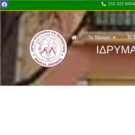
210.322 6054
Το Ίδρυμα
Το 
ΙΔΡΥΜΑ