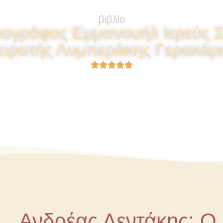
βιβλίο
ιογράφος Εμμανουήλ Ιερεύς Σ
ειρατής Λυμπεράκης Γερακάρ





Ανδρέας Λεντάκης: Ο