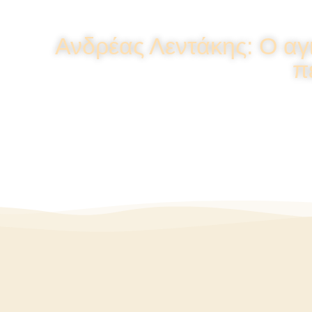
Ανδρέας Λεντάκης: Ο αγ
π