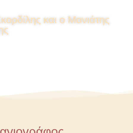
κορδίλης και ο Μανιάτης
ης
 αγιογράφος