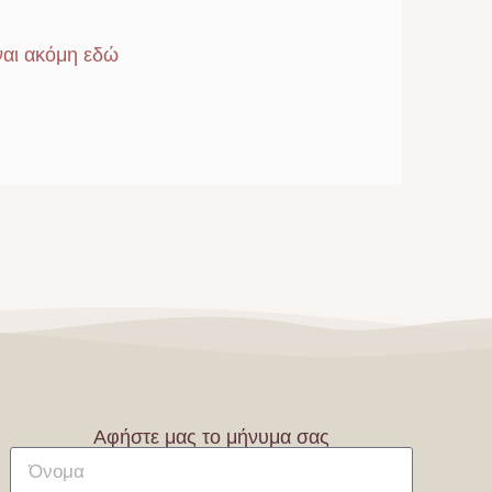
αι ακόμη εδώ
Περισ
Αφήστε μας το μήνυμα σας