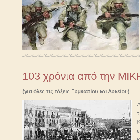
103 χρόνια από την Μ
(για όλες τις τάξεις Γυμνασίου και Λυκείου)
Α
τ
Κ
ε
κ