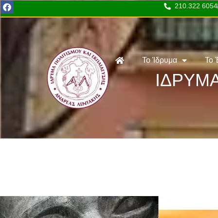
210.322 6054
Το Ίδρυμα
Το 
ΙΔΡΥΜΑ