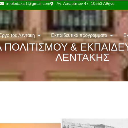
infoledakis1@gmail.com
Αγ. Ασωμάτων 47, 10553 Αθήνα
Έργο του Λεντάκη
Εκπαιδευτικά προγράμματα
Ε
 ΠΟΛΙΤΙΣΜΟΥ & ΕΚΠΑΙΔ
ΛΕΝΤΑΚΗΣ