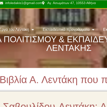
infoledakis1@gmail.com
Αγ. Ασωμάτων 47, 10553 Αθήνα
Έργο του Λεντάκη
Εκπαιδευτικά προγράμματα
Ε
 ΠΟΛΙΤΙΣΜΟΥ & ΕΚΠΑΙΔ
ΛΕΝΤΑΚΗΣ
 Βιβλία Α. Λεντάκη που 
 Σαβουλίδου-Λεντάκη: