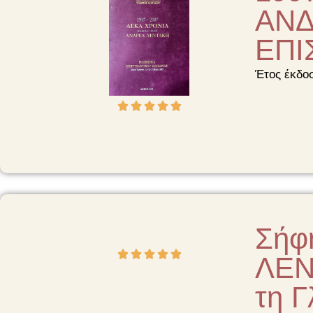
ΑΝΔ
ΕΠΙ
Έτος έκδο





Σήφ





ΛΕΝΤ
τη Γ