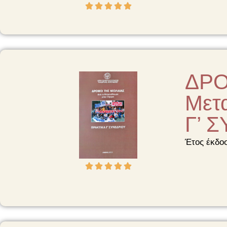





ΔΡΟ
Μετ
Γ’ 
Έτος έκδο




