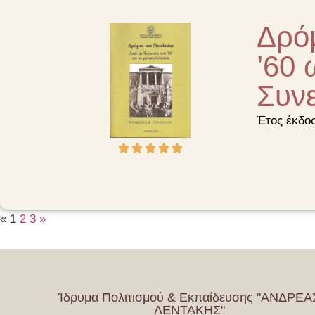
Δρόμ
’60 
Συν
Έτος έκδο





«
1
2
3
»
Ίδρυμα Πολιτισμού & Εκπαίδευσης "ΑΝΔΡΕΑ
ΛΕΝΤΑΚΗΣ"