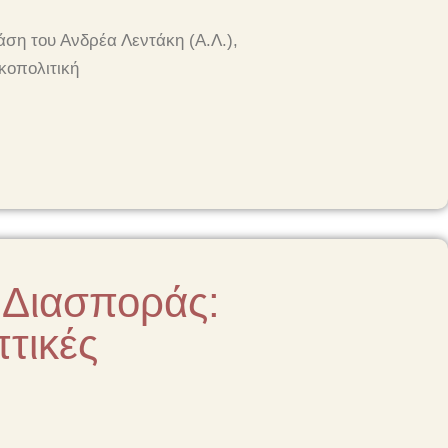
άση του Ανδρέα Λεντάκη (Α.Λ.),
κοπολιτική
 Διασποράς:
τικές