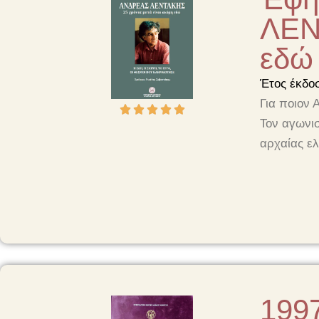
ΛΕΝ
εδώ
Έτος έκδο
Για ποιον 





Τον αγωνισ
αρχαίας ελ
199