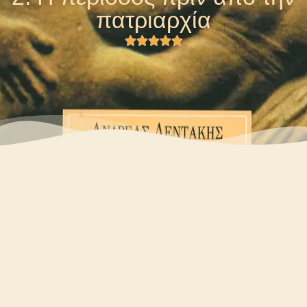
πατριαρχία




