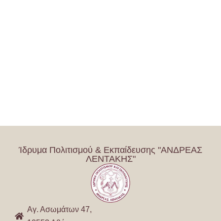
Ίδρυμα Πολιτισμού & Εκπαίδευσης "ΑΝΔΡΕΑΣ
ΛΕΝΤΑΚΗΣ"
Αγ. Ασωμάτων 47,