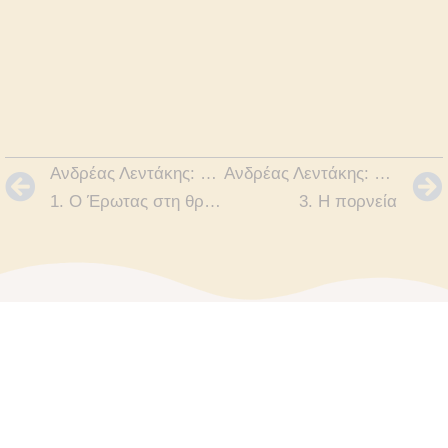
Ανδρέας Λεντάκης: Ο ΕΡΩΤΑΣ ΣΤΗΝ ΑΡΧΑΙΑ ΕΛΛΑΔΑ
Ανδρέας Λεντάκης: Ο ΕΡΩΤΑΣ ΣΤΗΝ ΑΡΧΑΙΑ ΕΛΛΑΔΑ
1. Ο Έρωτας στη θρησκεία ή Η ιδεολογία του έρωτα
3. Η πορνεία