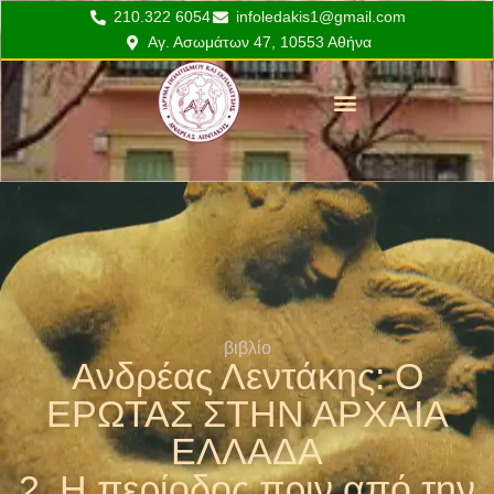
210.322 6054
infoledakis1@gmail.com
Αγ. Ασωμάτων 47, 10553 Αθήνα
Το Έργο του Λεντάκη
Εκπαιδευτικά προγράμματα
βιβλίο
Ανδρέας Λεντάκης: Ο
ΕΡΩΤΑΣ ΣΤΗΝ ΑΡΧΑΙΑ
ΕΛΛΑΔΑ
2. Η περίοδος πριν από την