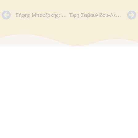
Σήφης Μπουζάκης: Ο ΑΝΔΡΕΑΣ ΛΕΝΤΑΚΗΣ (1935-1997) για την Παιδεία, τη Γλώσσα, τη Νεολαία και τον Πολιτισμό
Έφη Σαβουλίδου-Λεντάκη: ΑΝΔΡΕΑΣ ΛΕΝΤΑΚΗΣ 25 χρόνια μετά είναι ακόμη εδώ