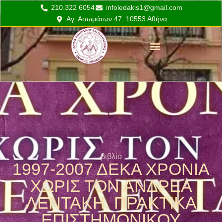
210.322 6054
infoledakis1@gmail.com
Αγ. Ασωμάτων 47, 10553 Αθήνα
Το Έργο του Λεντάκη
Εκπαιδευτικά προγράμματα
βιβλίο
1997-2007 ΔΕΚΑ ΧΡΟΝΙΑ
ΧΩΡΙΣ ΤΟΝ ΑΝΔΡΕΑ
ΛΕΝΤΑΚΗ. ΠΡΑΚΤΙΚΑ
ΕΠΙΣΤΗΜΟΝΙΚΟΥ