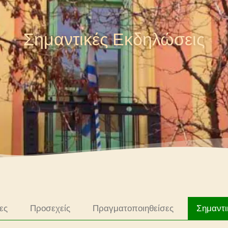
Σημαντικές Εκδηλώσεις
ες
Προσεχείς
Πραγματοποιηθείσες
Σημαντι