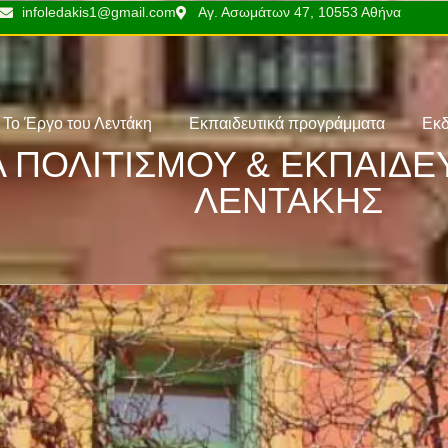
infoledakis1@gmail.com
Αγ. Ασωμάτων 47, 10553 Αθήνα
Το Έργο του Λεντάκη
Εκπαιδευτικά προγράμματα
Εκδ
 ΠΟΛΙΤΙΣΜΟΥ & ΕΚΠΑΙΔ
ΛΕΝΤΑΚΗΣ