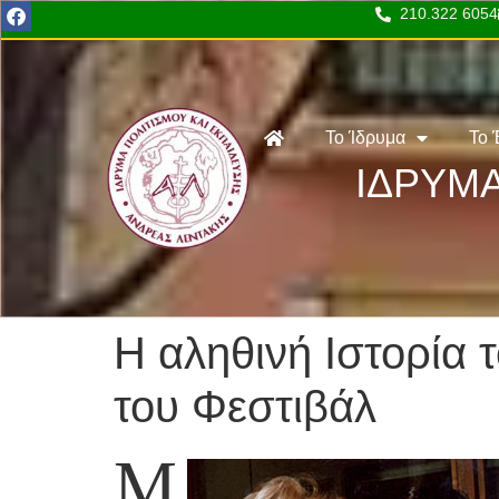
210.322 6054
Το Ίδρυμα
Το 
ΙΔΡΥΜΑ
Η αληθινή Ιστορία
του Φεστιβάλ
Μ