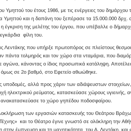
ου Υμηττού του έτους 1986, με τις ενέργειες του δημάρχο
α Υμηττού και η δαπάνη του ξεπέρασε τα 15.000.000 δρχ.
 η έγκριση της μελέτης του έργου, που υπέβαλλε ο δήμαρ
εγκάρδια φίλη του.
ρέας Λεντάκης που υπήρξε πρωτοπόρος σε πλείστους θεσμούς
ταν πάντα τολμηρός και τον χώρο στα νταμάρια, που διαμ
με αγώνα, κάνοντας ο ίδιος προσωπικά κατάληψη. Αποτέλε
υ όμως σε 2ο βαθμό, στο Εφετείο αθωώθηκε.
ρους υποδομές, αλλά προς χάριν των αδιάψευστων στοιχείω
οχή ηλεκτρικού ρεύματος, κατασκεύασε χώρους υγιεινής, 
ι ανακατασκεύασε το χώρο γηπέδου ποδοσφαίρου.
 ολοκλήρωση των εργασιών κατασκευής του Θεάτρου Βράχω
 Τέχνης» και το Θέατρο έγινε γνωστό σε ολόκληρη την Αθ
την έμπνευση και τη μαχητικότητα του Α. Λεντάκη, και 