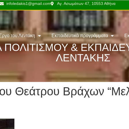
infoledakis1@gmail.com
Αγ. Ασωμάτων 47, 10553 Αθήνα
Έργο του Λεντάκη
Εκπαιδευτικά προγράμματα
Ε
 ΠΟΛΙΤΙΣΜΟΥ & ΕΚΠΑΙΔ
ΛΕΝΤΑΚΗΣ
 του Θεάτρου Βράχων “Με