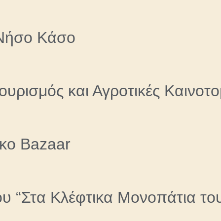
 Νήσο Κάσο
υρισμός και Αγροτικές Καινοτο
ικο Bazaar
ου “Στα Κλέφτικα Μονοπάτια το