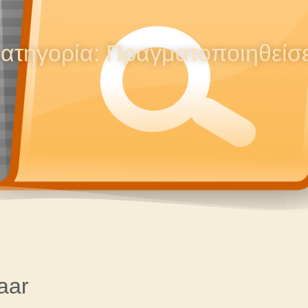
ατηγορία: Πραγματοποιηθείσ
aar