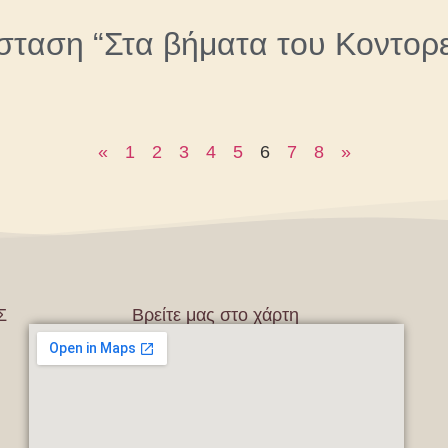
σταση “Στα βήματα του Κοντορ
«
1
2
3
4
5
6
7
8
»
Σ
Βρείτε μας στο χάρτη