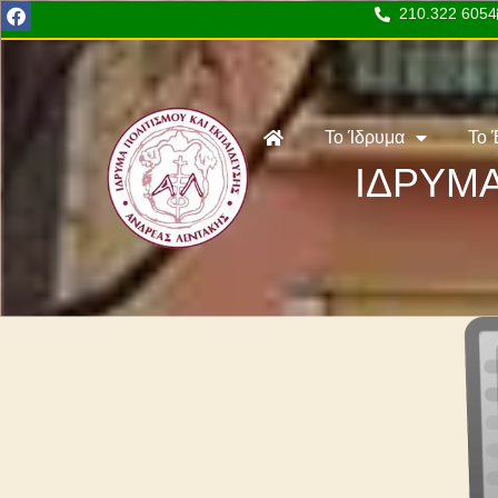
210.322 6054
Το Ίδρυμα
Το 
ΙΔΡΥΜΑ