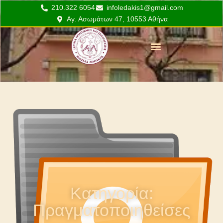
210.322 6054
infoledakis1@gmail.com
Αγ. Ασωμάτων 47, 10553 Αθήνα
Το Έργο του Λεντάκη
Εκπαιδευτικά προγράμματα
Κατηγορία:
Πραγματοποιηθείσες