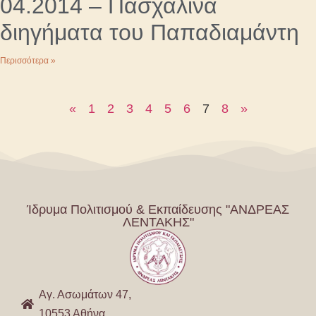
04.2014 – Πασχαλινά
διηγήματα του Παπαδιαμάντη
Περισσότερα »
«
1
2
3
4
5
6
7
8
»
Ίδρυμα Πολιτισμού & Εκπαίδευσης "ΑΝΔΡΕΑΣ
ΛΕΝΤΑΚΗΣ"
Αγ. Ασωμάτων 47,
10553 Αθήνα