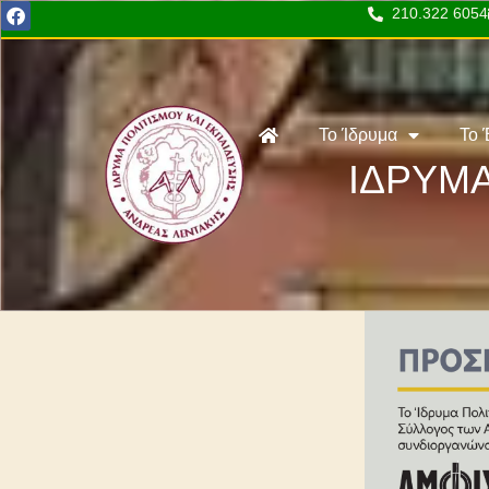
210.322 6054
Το Ίδρυμα
Το 
ΙΔΡΥΜΑ