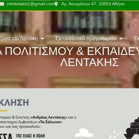
infoledakis1@gmail.com
Αγ. Ασωμάτων 47, 10553 Αθήνα
Έργο του Λεντάκη
Εκπαιδευτικά προγράμματα
Ε
 ΠΟΛΙΤΙΣΜΟΥ & ΕΚΠΑΙΔ
ΛΕΝΤΑΚΗΣ