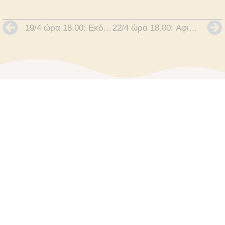
19/4 ώρα 18.00: Εκδήλωση για τις συνέπειες του Πραξικοπήματος της 21ης Απριλίου
22/4 ώρα 18.00: Αφιέρωμα στον Aρχαιολόγο Χρήστο Καρούζο