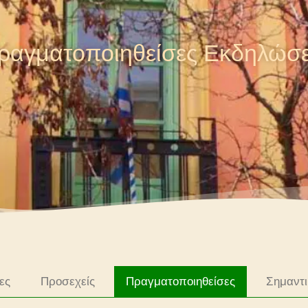
ραγματοποιηθείσες Εκδηλώσε
ες
Προσεχείς
Σημαντι
Πραγματοποιηθείσες