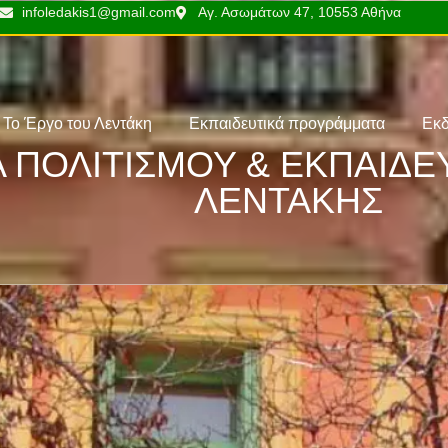
infoledakis1@gmail.com
Αγ. Ασωμάτων 47, 10553 Αθήνα
Το Έργο του Λεντάκη
Εκπαιδευτικά προγράμματα
Εκδ
 ΠΟΛΙΤΙΣΜΟΥ & ΕΚΠΑΙΔ
ΛΕΝΤΑΚΗΣ