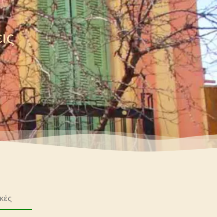
ις
κές