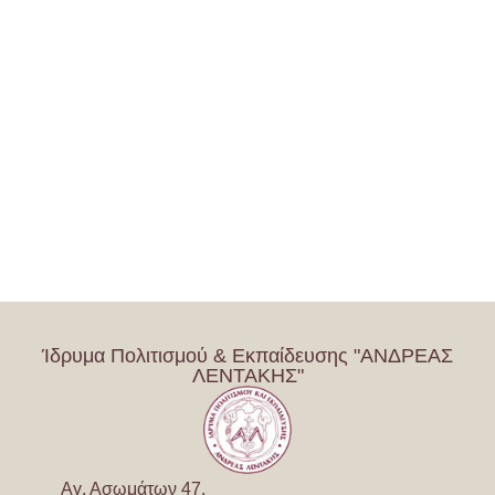
Ίδρυμα Πολιτισμού & Εκπαίδευσης "ΑΝΔΡΕΑΣ
ΛΕΝΤΑΚΗΣ"
Αγ. Ασωμάτων 47,