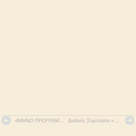
4ΜΗΝΟ ΠΡΟΓΡΑΜΜΑ (ΜΑΡΤΙΟ ΕΩΣ ΚΑΙ ΙΟΥΝΙΟ 2023) «ΜΕΤΑΔΟΣΗ ΕΜΠΝΕΥΣΗΣ ΓΙΑ ΚΑΛΛΙΤΕΧΝΙΚΗ ΔΗΜΙΟΥΡΓΙΑ» ΣΤΟ ΧΑΜΟΓΕΛΟ ΤΟΥ ΠΑΙΔΙΟΥ
Διεθνές Συμπόσιο «Τέχνη, Ερωτισμός, Οικολογία»