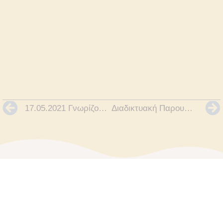
17.05.2021 Γνωρίζοντας την Παλατινή Ανθολογία
Διαδικτυακή Παρουσίαση Πανεπιστημίου Νεάπολις Πάφου